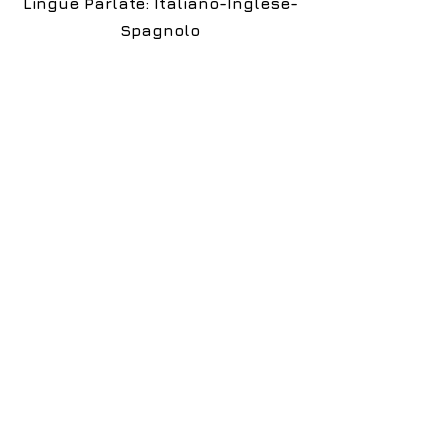
Lingue Parlate: Italiano-Inglese-
Spagnolo
Disponibile come :
Indossatrice
Fotomodella
Hostess
Ragazza Immagine
Intimo
Costumi
Comparsa