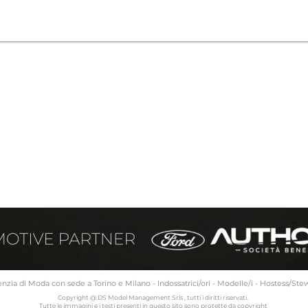
nzia di Moda con sede a Torino e Milano - Indossatrici/ori - Modelle/i - Hostess/Ste
Copyright @ DS Model Management Srls , tutti i diritti riservati.
Tutte le immagini e i testi presenti in questo sito sono protette da copyright