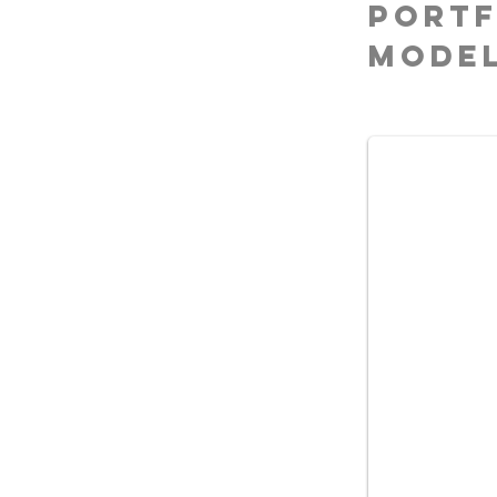
portf
mode