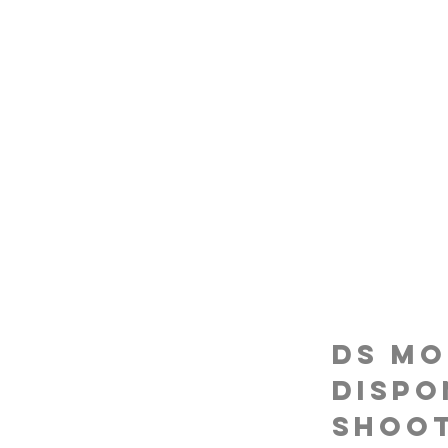
AGENCY
MODELS
FO
TO
DS Mo
dispo
shoot