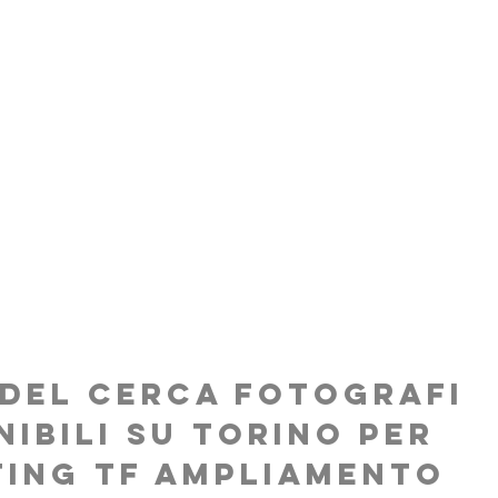
SOCIAL
BECOME A MODEL
TOGRAFI -
RINO - TF
del cerca fotografi
nibili su Torino per
ing TF ampliamento