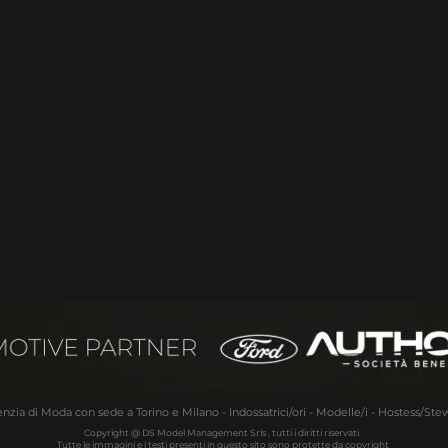
nzia di Moda con sede a Torino e Milano - Indossatrici/ori - Modelle/i - Hostess/Ste
Copyright @ DS Model Management Srls , tutti i diritti riservati.
Tutte le immagini e i testi presenti in questo sito sono protette da copyright