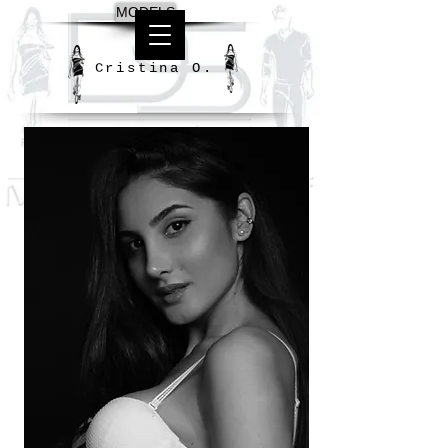
MODELS
Cristina O.