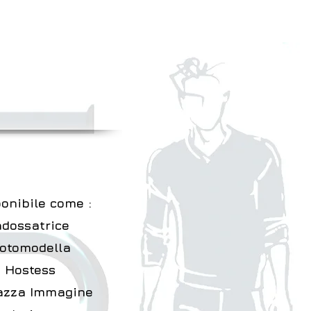
onibile come :
ndossatrice
Fotomodella
Hostess
azza Immagine