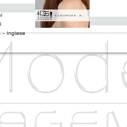
i
i
o - Inglese