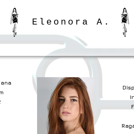
Eleonora A.
liana
Disp
cm
I
2
Rag