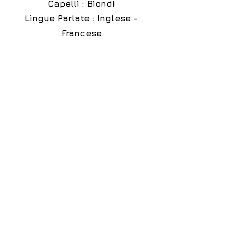
Capelli : Biondi
Lingue Parlate : Inglese -
Francese
Disponibile come :
Indossatrice
Fotomodella
Hostess
Ragazza Immagine
Intimo
Costumi