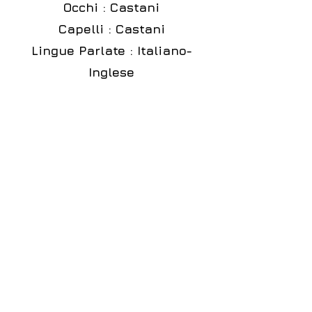
Occhi : Castani
Capelli : Castani
Lingue Parlate : Italiano-
Inglese
Disponibile come :
Indossatrice
Fotomodella
Hostess
Ragazza Immagine