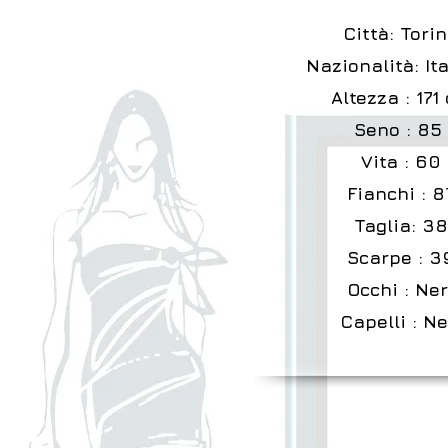
Città: Tori
AGENCY
MODELS
Nazionalità: It
Altezza : 171
Seno : 85
Vita : 60
Fianchi : 8
Taglia: 38
Scarpe : 3
Occhi : Ner
Capelli : Ne