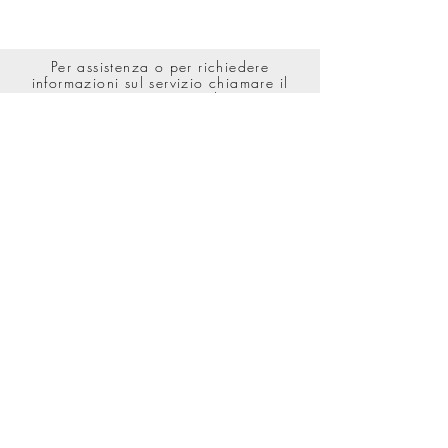
Per assistenza o per richiedere
informazioni sul servizio chiamare il
nostro numero Verde: ‎
e-commerce@dsmodelmanagement.com
Copyright @ DSXE Srl , tutti i diritti riservati.
Tutte le immagini e i testi presenti in questo sito sono
protette da copyright
P.IVA
12622360019
PRIVACY POLICY