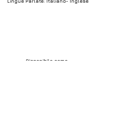
Lingue Parlate: Italiano- Inglese
Disponibile come :
Indossatrice
Fotomodella
Hostess
Ragazza Immagine
Intimo
Costumi