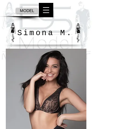
MODEL
Simona M.